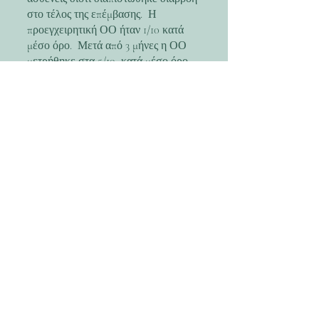
στο τέλος της επέμβασης. Η
προεγχειρητική ΟΟ ήταν 1/10 κατά
μέσο όρο. Μετά από 3 μήνες η ΟΟ
μετρήθηκε στα 5/10 κατά μέσο όρο.
Η προεγχειρητική ΕΟΠ ήταν 15mmHg
+/- 2 (Goldmann applanation
tonometry) ενώ η μετεγχειρητική
ΕΟΠ την πρώτη ημέρα ήταν
11mmHg+/- 2 και 15mmHg +/- 2 την
έβδομη ημέρα. Υποτονία
παρατηρήθηκε σε 10 ασθενείς την
πρώτη μετεγχειρητική ημέρα αλλά
σταθεροποιήθηκε στα φυσιολογικά
επίπεδα χωρίς φαρμακευτική αγωγή
εντός μιας εβδομάδας. Δεν
παρατηρήθηκε μετεγχειρητική
ενδοφθαλμίτιδα ή αποκόλληση
αμφιβληστροειδούς σε κανέναν
ασθενή.