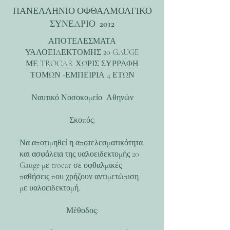
ΠΑΝΕΛΛΗΝΙΟ ΟΦΘΑΛΜΟΛΓΙΚΟ
ΣΥΝΕΔΡΙΟ 2012
ΑΠΟΤΕΛΕΣΜΑΤΑ
ΥΑΛΟΕΙΔΕΚΤΟΜΗΣ 20 GAUGE
ΜΕ TROCAR ΧΩΡΙΣ ΣΥΡΡΑΦΗ
ΤΟΜΩΝ -ΕΜΠΕΙΡΙΑ 4 ΕΤΩΝ
Ναυτικό Νοσοκομείο Αθηνών
Σκοπός:
Να αποτιμηθεί η αποτελεσματικότητα
και ασφάλεια της υαλοειδεκτομής 20
Gauge με trocar σε οφθαλμικές
παθήσεις που χρήζουν αντιμετώπιση
με υαλοειδεκτομή.
Μέθοδος: